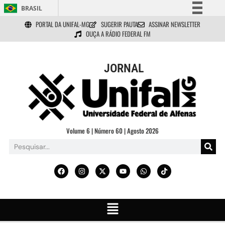
BRASIL
PORTAL DA UNIFAL-MG
SUGERIR PAUTA
ASSINAR NEWSLETTER
Simplifique!
OUÇA A RÁDIO FEDERAL FM
Comunica BR
Participe
JORNAL
Acesso à informação
Legislação
Canais
Volume 6 | Número 60 | Agosto 2026