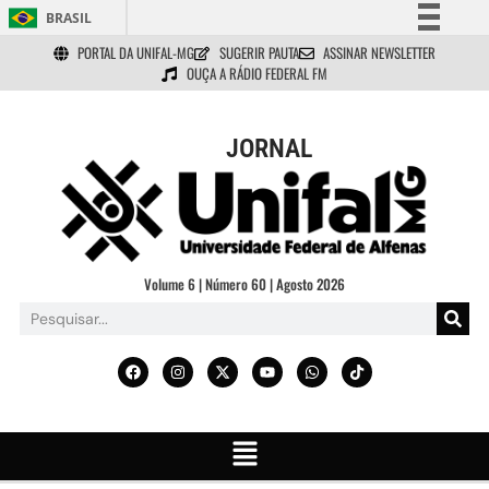
BRASIL
PORTAL DA UNIFAL-MG
SUGERIR PAUTA
ASSINAR NEWSLETTER
Simplifique!
OUÇA A RÁDIO FEDERAL FM
Comunica BR
Participe
JORNAL
Acesso à informação
Legislação
Canais
Volume 6 | Número 60 | Agosto 2026