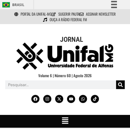
BRASIL
PORTAL DA UNIFAL-MG
SUGERIR PAUTA
ASSINAR NEWSLETTER
Simplifique!
OUÇA A RÁDIO FEDERAL FM
Comunica BR
Participe
JORNAL
Acesso à informação
Legislação
Canais
Volume 6 | Número 60 | Agosto 2026