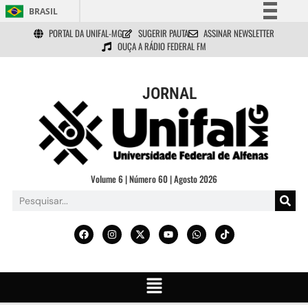
BRASIL
PORTAL DA UNIFAL-MG
SUGERIR PAUTA
ASSINAR NEWSLETTER
Simplifique!
OUÇA A RÁDIO FEDERAL FM
Comunica BR
Participe
JORNAL
Acesso à informação
Legislação
Canais
Volume 6 | Número 60 | Agosto 2026