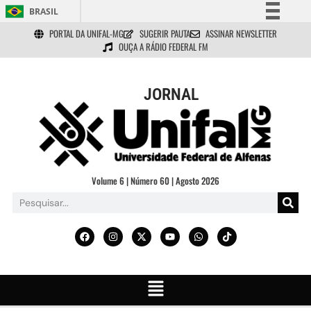
BRASIL
PORTAL DA UNIFAL-MG
SUGERIR PAUTA
ASSINAR NEWSLETTER
Simplifique!
OUÇA A RÁDIO FEDERAL FM
Comunica BR
Participe
JORNAL
Acesso à informação
Legislação
Canais
Volume 6 | Número 60 | Agosto 2026