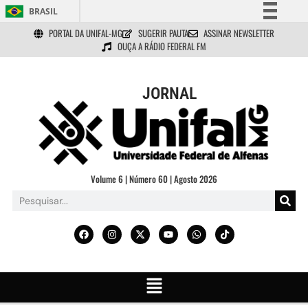
BRASIL
PORTAL DA UNIFAL-MG
SUGERIR PAUTA
ASSINAR NEWSLETTER
Simplifique!
OUÇA A RÁDIO FEDERAL FM
Comunica BR
Participe
JORNAL
Acesso à informação
Legislação
Canais
Volume 6 | Número 60 | Agosto 2026