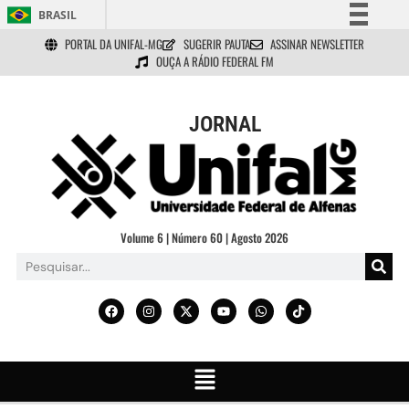
BRASIL
PORTAL DA UNIFAL-MG
SUGERIR PAUTA
ASSINAR NEWSLETTER
Simplifique!
OUÇA A RÁDIO FEDERAL FM
Comunica BR
Participe
JORNAL
Acesso à informação
Legislação
Canais
Volume 6 | Número 60 | Agosto 2026