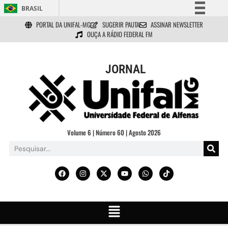
BRASIL
PORTAL DA UNIFAL-MG
SUGERIR PAUTA
ASSINAR NEWSLETTER
Simplifique!
OUÇA A RÁDIO FEDERAL FM
Comunica BR
Participe
JORNAL
Acesso à informação
Legislação
Canais
Volume 6 | Número 60 | Agosto 2026