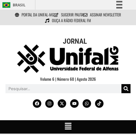
BRASIL
PORTAL DA UNIFAL-MG
SUGERIR PAUTA
ASSINAR NEWSLETTER
Simplifique!
OUÇA A RÁDIO FEDERAL FM
Comunica BR
Participe
JORNAL
Acesso à informação
Legislação
Canais
Volume 6 | Número 60 | Agosto 2026