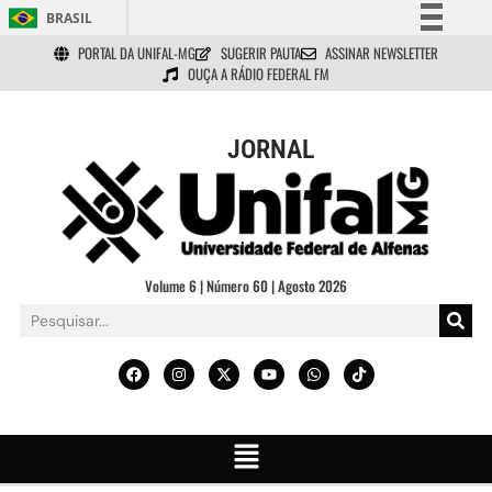
BRASIL
PORTAL DA UNIFAL-MG
SUGERIR PAUTA
ASSINAR NEWSLETTER
Simplifique!
OUÇA A RÁDIO FEDERAL FM
Comunica BR
Participe
JORNAL
Acesso à informação
Legislação
Canais
Volume 6 | Número 60 | Agosto 2026