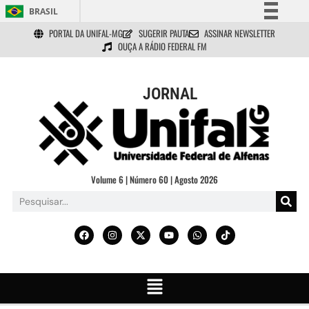
BRASIL
PORTAL DA UNIFAL-MG
SUGERIR PAUTA
ASSINAR NEWSLETTER
Simplifique!
OUÇA A RÁDIO FEDERAL FM
Comunica BR
Participe
JORNAL
Acesso à informação
Legislação
Canais
Volume 6 | Número 60 | Agosto 2026