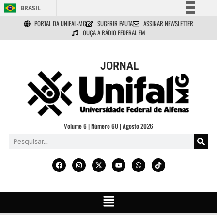
BRASIL
PORTAL DA UNIFAL-MG
SUGERIR PAUTA
ASSINAR NEWSLETTER
Simplifique!
OUÇA A RÁDIO FEDERAL FM
Comunica BR
Participe
JORNAL
Acesso à informação
Legislação
Canais
Volume 6 | Número 60 | Agosto 2026