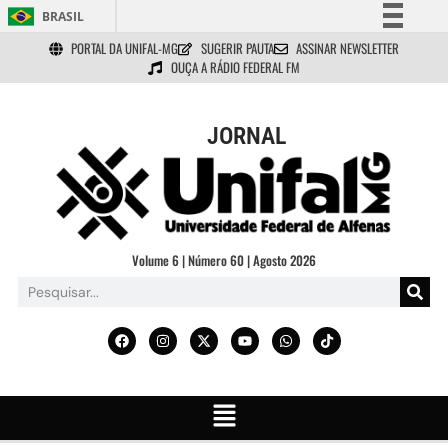
BRASIL
PORTAL DA UNIFAL-MG
SUGERIR PAUTA
ASSINAR NEWSLETTER
Simplifique!
OUÇA A RÁDIO FEDERAL FM
Comunica BR
Participe
JORNAL
Acesso à informação
Legislação
Canais
Volume 6 | Número 60 | Agosto 2026