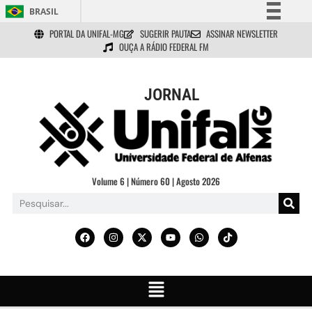
BRASIL
PORTAL DA UNIFAL-MG
SUGERIR PAUTA
ASSINAR NEWSLETTER
Simplifique!
OUÇA A RÁDIO FEDERAL FM
Comunica BR
Participe
JORNAL
Acesso à informação
Legislação
Canais
Volume 6 | Número 60 | Agosto 2026