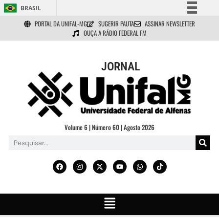
BRASIL
PORTAL DA UNIFAL-MG
SUGERIR PAUTA
ASSINAR NEWSLETTER
Simplifique!
OUÇA A RÁDIO FEDERAL FM
Comunica BR
Participe
JORNAL
Acesso à informação
Legislação
Canais
Volume 6 | Número 60 | Agosto 2026