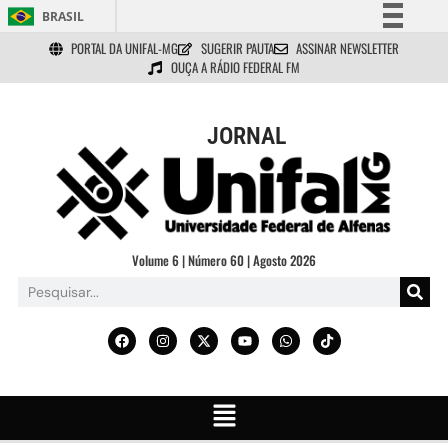
BRASIL
PORTAL DA UNIFAL-MG
SUGERIR PAUTA
ASSINAR NEWSLETTER
Simplifique!
OUÇA A RÁDIO FEDERAL FM
Comunica BR
Participe
JORNAL
Acesso à informação
Legislação
Canais
Volume 6 | Número 60 | Agosto 2026