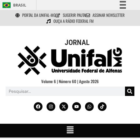
BRASIL
PORTAL DA UNIFAL-MG
SUGERIR PAUTA
ASSINAR NEWSLETTER
Simplifique!
OUÇA A RÁDIO FEDERAL FM
Comunica BR
Participe
JORNAL
Acesso à informação
Legislação
Canais
Volume 6 | Número 60 | Agosto 2026