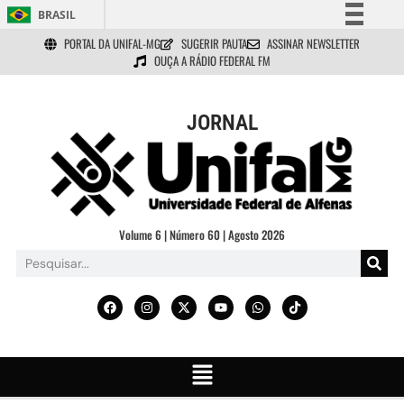
BRASIL
PORTAL DA UNIFAL-MG
SUGERIR PAUTA
ASSINAR NEWSLETTER
Simplifique!
OUÇA A RÁDIO FEDERAL FM
Comunica BR
Participe
JORNAL
Acesso à informação
Legislação
Canais
Volume 6 | Número 60 | Agosto 2026