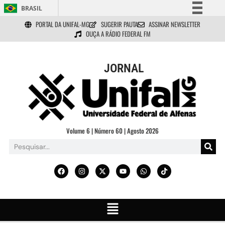
BRASIL
PORTAL DA UNIFAL-MG
SUGERIR PAUTA
ASSINAR NEWSLETTER
Simplifique!
OUÇA A RÁDIO FEDERAL FM
Comunica BR
Participe
JORNAL
Acesso à informação
Legislação
Canais
Volume 6 | Número 60 | Agosto 2026