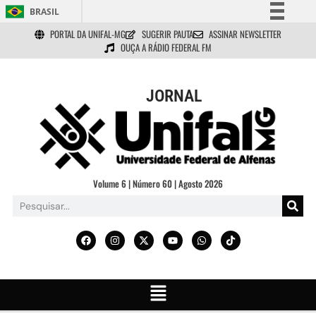
BRASIL
PORTAL DA UNIFAL-MG
SUGERIR PAUTA
ASSINAR NEWSLETTER
Simplifique!
OUÇA A RÁDIO FEDERAL FM
Comunica BR
Participe
JORNAL
Acesso à informação
Legislação
Canais
Volume 6 | Número 60 | Agosto 2026