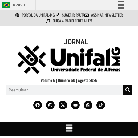
BRASIL
PORTAL DA UNIFAL-MG
SUGERIR PAUTA
ASSINAR NEWSLETTER
Simplifique!
OUÇA A RÁDIO FEDERAL FM
Comunica BR
Participe
JORNAL
Acesso à informação
Legislação
Canais
Volume 6 | Número 60 | Agosto 2026