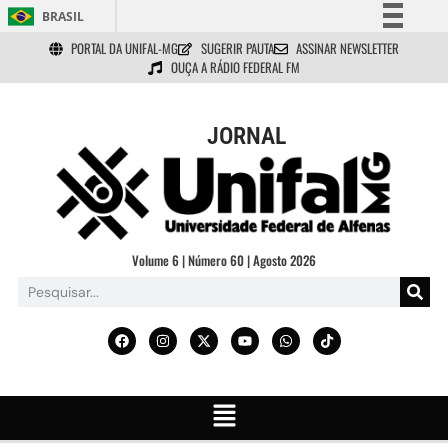
BRASIL
PORTAL DA UNIFAL-MG
SUGERIR PAUTA
ASSINAR NEWSLETTER
Simplifique!
OUÇA A RÁDIO FEDERAL FM
Comunica BR
Participe
JORNAL
Acesso à informação
Legislação
Canais
Volume 6 | Número 60 | Agosto 2026