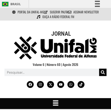
BRASIL
PORTAL DA UNIFAL-MG
SUGERIR PAUTA
ASSINAR NEWSLETTER
Simplifique!
OUÇA A RÁDIO FEDERAL FM
Comunica BR
Participe
JORNAL
Acesso à informação
Legislação
Canais
Volume 6 | Número 60 | Agosto 2026