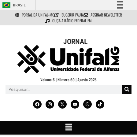
BRASIL
PORTAL DA UNIFAL-MG
SUGERIR PAUTA
ASSINAR NEWSLETTER
Simplifique!
OUÇA A RÁDIO FEDERAL FM
Comunica BR
Participe
JORNAL
Acesso à informação
Legislação
Canais
Volume 6 | Número 60 | Agosto 2026