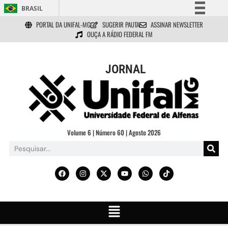
BRASIL
PORTAL DA UNIFAL-MG
SUGERIR PAUTA
ASSINAR NEWSLETTER
Simplifique!
OUÇA A RÁDIO FEDERAL FM
Comunica BR
Participe
JORNAL
Acesso à informação
Legislação
Canais
Volume 6 | Número 60 | Agosto 2026