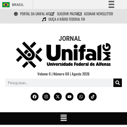
BRASIL
PORTAL DA UNIFAL-MG
SUGERIR PAUTA
ASSINAR NEWSLETTER
Simplifique!
OUÇA A RÁDIO FEDERAL FM
Comunica BR
Participe
JORNAL
Acesso à informação
Legislação
Canais
Volume 6 | Número 60 | Agosto 2026