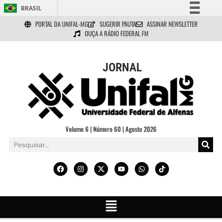
BRASIL
PORTAL DA UNIFAL-MG
SUGERIR PAUTA
ASSINAR NEWSLETTER
Simplifique!
OUÇA A RÁDIO FEDERAL FM
Comunica BR
Participe
JORNAL
Acesso à informação
Legislação
Canais
Volume 6 | Número 60 | Agosto 2026