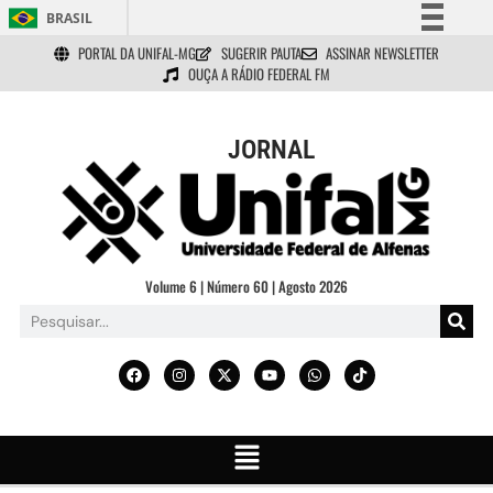
BRASIL
PORTAL DA UNIFAL-MG
SUGERIR PAUTA
ASSINAR NEWSLETTER
Simplifique!
OUÇA A RÁDIO FEDERAL FM
Comunica BR
Participe
JORNAL
Acesso à informação
Legislação
Canais
Volume 6 | Número 60 | Agosto 2026