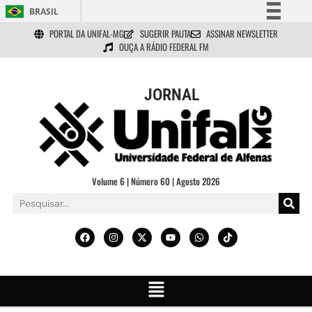
BRASIL
PORTAL DA UNIFAL-MG
SUGERIR PAUTA
ASSINAR NEWSLETTER
Simplifique!
OUÇA A RÁDIO FEDERAL FM
Comunica BR
Participe
JORNAL
Acesso à informação
Legislação
Canais
Volume 6 | Número 60 | Agosto 2026