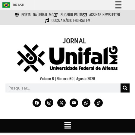
BRASIL
PORTAL DA UNIFAL-MG
SUGERIR PAUTA
ASSINAR NEWSLETTER
Simplifique!
OUÇA A RÁDIO FEDERAL FM
Comunica BR
Participe
JORNAL
Acesso à informação
Legislação
Canais
Volume 6 | Número 60 | Agosto 2026