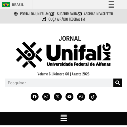
BRASIL
PORTAL DA UNIFAL-MG
SUGERIR PAUTA
ASSINAR NEWSLETTER
Simplifique!
OUÇA A RÁDIO FEDERAL FM
Comunica BR
Participe
JORNAL
Acesso à informação
Legislação
Canais
Volume 6 | Número 60 | Agosto 2026