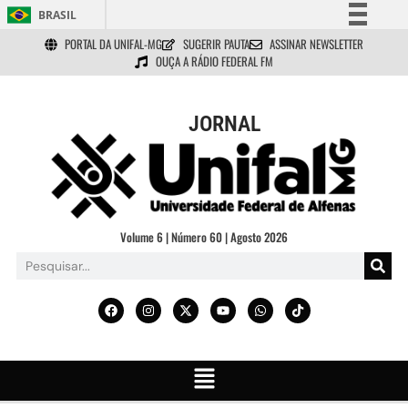
BRASIL
PORTAL DA UNIFAL-MG
SUGERIR PAUTA
ASSINAR NEWSLETTER
Simplifique!
OUÇA A RÁDIO FEDERAL FM
Comunica BR
Participe
JORNAL
Acesso à informação
Legislação
Canais
Volume 6 | Número 60 | Agosto 2026