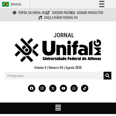
BRASIL
PORTAL DA UNIFAL-MG
SUGERIR PAUTA
ASSINAR NEWSLETTER
Simplifique!
OUÇA A RÁDIO FEDERAL FM
Comunica BR
Participe
JORNAL
Acesso à informação
Legislação
Canais
Volume 6 | Número 60 | Agosto 2026