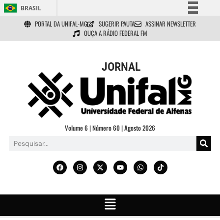
BRASIL
PORTAL DA UNIFAL-MG
SUGERIR PAUTA
ASSINAR NEWSLETTER
Simplifique!
OUÇA A RÁDIO FEDERAL FM
Comunica BR
Participe
JORNAL
Acesso à informação
Legislação
Canais
Volume 6 | Número 60 | Agosto 2026