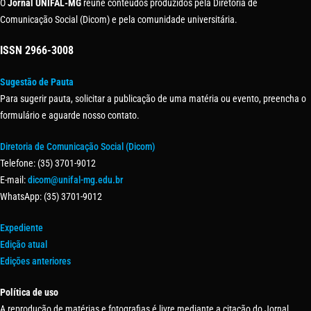
O
Jornal UNIFAL-MG
reúne conteúdos produzidos pela Diretoria de
Comunicação Social (Dicom) e pela comunidade universitária.
ISSN
2966-3008
Sugestão de Pauta
Para sugerir pauta, solicitar a publicação de uma matéria ou evento, preencha o
formulário e aguarde nosso contato.
Diretoria de Comunicação Social (Dicom)
Telefone: (35) 3701-9012
E-mail:
dicom@unifal-mg.edu.br
WhatsApp: (35) 3701-9012
Expediente
Edição atual
Edições anteriores
Política de uso
A reprodução de matérias e fotografias é livre mediante a citação do Jornal