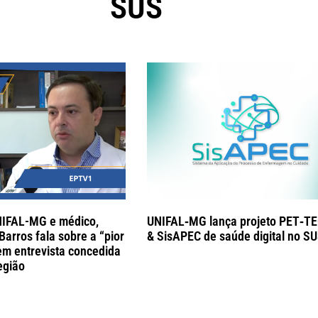
SUS
NIFAL-MG e médico,
UNIFAL‑MG lança projeto PET‑
Barros fala sobre a “pior
& SisAPEC de saúde digital no S
em entrevista concedida
egião