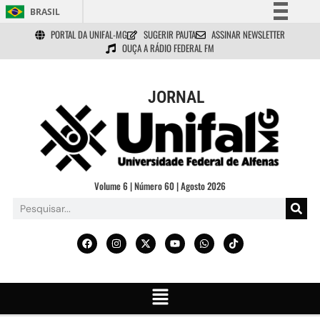
BRASIL
PORTAL DA UNIFAL-MG
SUGERIR PAUTA
ASSINAR NEWSLETTER
Simplifique!
OUÇA A RÁDIO FEDERAL FM
Comunica BR
Participe
JORNAL
Acesso à informação
Legislação
Canais
Volume 6 | Número 60 | Agosto 2026