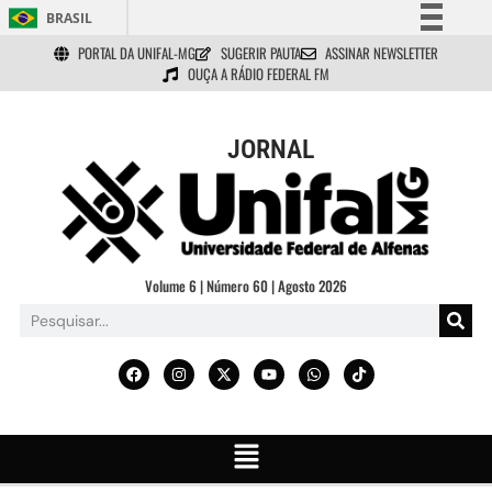
BRASIL
PORTAL DA UNIFAL-MG
SUGERIR PAUTA
ASSINAR NEWSLETTER
Simplifique!
OUÇA A RÁDIO FEDERAL FM
Comunica BR
Participe
JORNAL
Acesso à informação
Legislação
Canais
Volume 6 | Número 60 | Agosto 2026