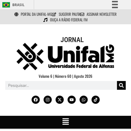
BRASIL
PORTAL DA UNIFAL-MG
SUGERIR PAUTA
ASSINAR NEWSLETTER
Simplifique!
OUÇA A RÁDIO FEDERAL FM
Comunica BR
Participe
JORNAL
Acesso à informação
Legislação
Canais
Volume 6 | Número 60 | Agosto 2026