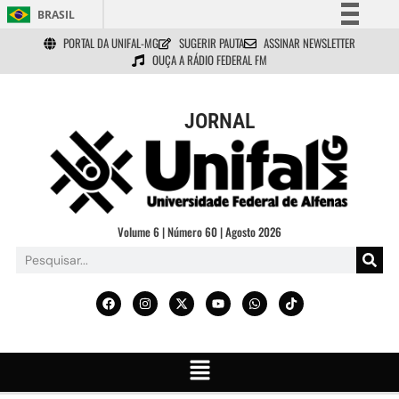
BRASIL
PORTAL DA UNIFAL-MG
SUGERIR PAUTA
ASSINAR NEWSLETTER
Simplifique!
OUÇA A RÁDIO FEDERAL FM
Comunica BR
Participe
JORNAL
Acesso à informação
Legislação
Canais
Volume 6 | Número 60 | Agosto 2026