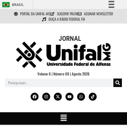
BRASIL
PORTAL DA UNIFAL-MG
SUGERIR PAUTA
ASSINAR NEWSLETTER
Simplifique!
OUÇA A RÁDIO FEDERAL FM
Comunica BR
Participe
JORNAL
Acesso à informação
Legislação
Canais
Volume 6 | Número 60 | Agosto 2026