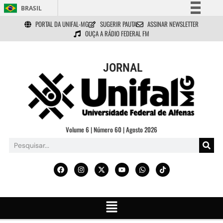
BRASIL
PORTAL DA UNIFAL-MG
SUGERIR PAUTA
ASSINAR NEWSLETTER
Simplifique!
OUÇA A RÁDIO FEDERAL FM
Comunica BR
Participe
JORNAL
Acesso à informação
Legislação
Canais
Volume 6 | Número 60 | Agosto 2026