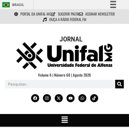
BRASIL
PORTAL DA UNIFAL-MG
SUGERIR PAUTA
ASSINAR NEWSLETTER
Simplifique!
OUÇA A RÁDIO FEDERAL FM
Comunica BR
Participe
JORNAL
Acesso à informação
Legislação
Canais
Volume 6 | Número 60 | Agosto 2026