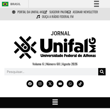
BRASIL
PORTAL DA UNIFAL-MG
SUGERIR PAUTA
ASSINAR NEWSLETTER
Simplifique!
OUÇA A RÁDIO FEDERAL FM
Comunica BR
Participe
JORNAL
Acesso à informação
Legislação
Canais
Volume 6 | Número 60 | Agosto 2026