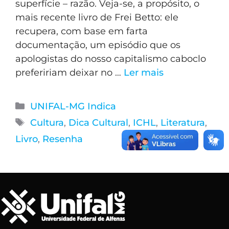
superfície – razão. Veja-se, a propósito, o
mais recente livro de Frei Betto: ele
recupera, com base em farta
documentação, um episódio que os
apologistas do nosso capitalismo caboclo
prefeririam deixar no …
Ler mais
UNIFAL-MG Indica
Cultura
,
Dica Cultural
,
ICHL
,
Literatura
,
Livro
,
Resenha