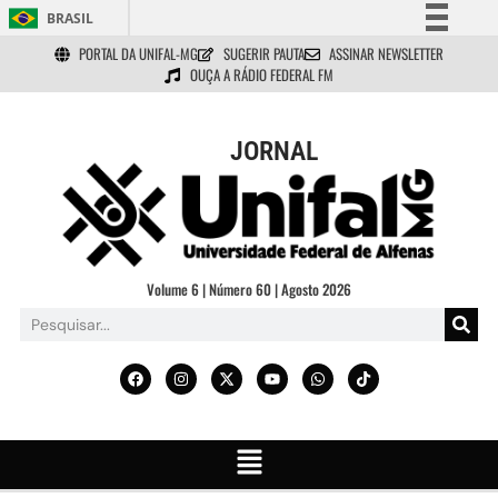
BRASIL
PORTAL DA UNIFAL-MG
SUGERIR PAUTA
ASSINAR NEWSLETTER
Simplifique!
OUÇA A RÁDIO FEDERAL FM
Comunica BR
Participe
JORNAL
Acesso à informação
Legislação
Canais
Volume 6 | Número 60 | Agosto 2026