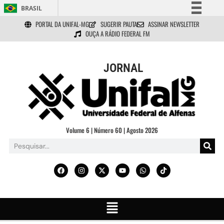
BRASIL
PORTAL DA UNIFAL-MG
SUGERIR PAUTA
ASSINAR NEWSLETTER
Simplifique!
OUÇA A RÁDIO FEDERAL FM
Comunica BR
Participe
JORNAL
Acesso à informação
Legislação
Canais
Volume 6 | Número 60 | Agosto 2026