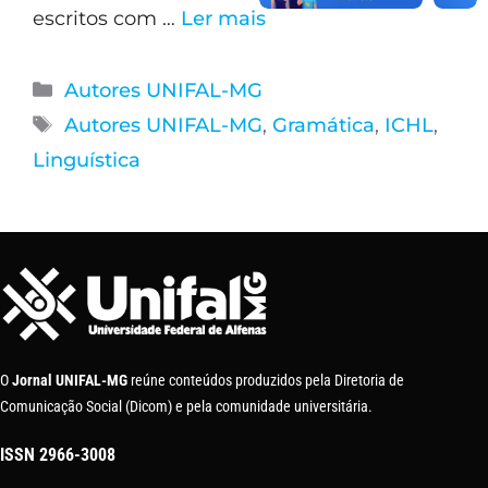
escritos com …
Ler mais
Autores UNIFAL-MG
Autores UNIFAL-MG
,
Gramática
,
ICHL
,
Linguística
O
Jornal UNIFAL-MG
reúne conteúdos produzidos pela Diretoria de
Comunicação Social (Dicom) e pela comunidade universitária.
ISSN
2966-3008