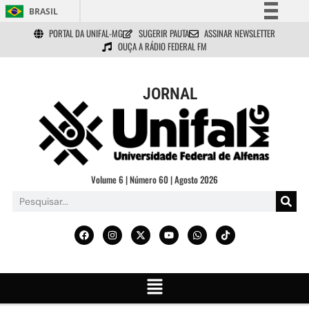
BRASIL
PORTAL DA UNIFAL-MG
SUGERIR PAUTA
ASSINAR NEWSLETTER
Simplifique!
OUÇA A RÁDIO FEDERAL FM
Comunica BR
Participe
JORNAL
Acesso à informação
Legislação
Canais
Volume 6 | Número 60 | Agosto 2026