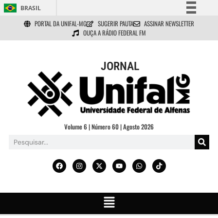
BRASIL
PORTAL DA UNIFAL-MG
SUGERIR PAUTA
ASSINAR NEWSLETTER
Simplifique!
OUÇA A RÁDIO FEDERAL FM
Comunica BR
Participe
JORNAL
Acesso à informação
Legislação
Canais
Volume 6 | Número 60 | Agosto 2026