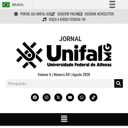
BRASIL
PORTAL DA UNIFAL-MG
SUGERIR PAUTA
ASSINAR NEWSLETTER
Simplifique!
OUÇA A RÁDIO FEDERAL FM
Comunica BR
Participe
JORNAL
Acesso à informação
Legislação
Canais
Volume 6 | Número 60 | Agosto 2026