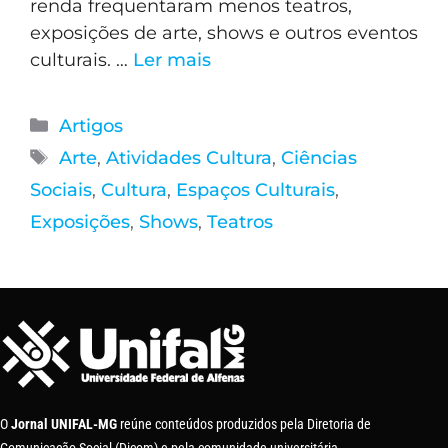
renda frequentaram menos teatros,
exposições de arte, shows e outros eventos
culturais. …
Ler mais
Artigos
Arte
,
Atividades Cultura
,
Ciências
Sociais
,
Cultura
,
Espaços Culturais
,
Exposições
,
Shows
,
Teatros
O
Jornal UNIFAL-MG
reúne conteúdos produzidos pela Diretoria de