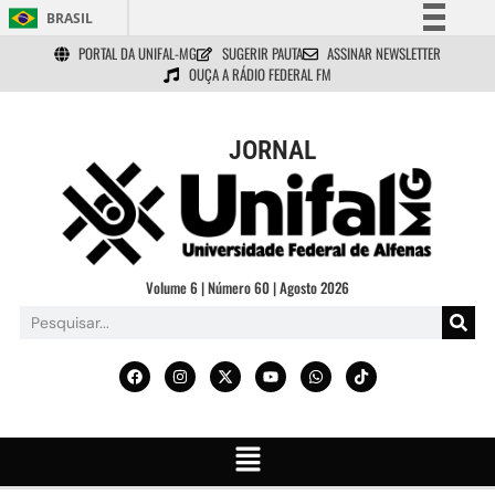
BRASIL
PORTAL DA UNIFAL-MG
SUGERIR PAUTA
ASSINAR NEWSLETTER
Simplifique!
OUÇA A RÁDIO FEDERAL FM
Comunica BR
Participe
JORNAL
Acesso à informação
Legislação
Canais
Volume 6 | Número 60 | Agosto 2026