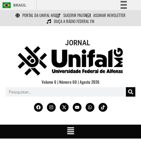
BRASIL
PORTAL DA UNIFAL-MG
SUGERIR PAUTA
ASSINAR NEWSLETTER
Simplifique!
OUÇA A RÁDIO FEDERAL FM
Comunica BR
Participe
JORNAL
Acesso à informação
Legislação
Canais
Volume 6 | Número 60 | Agosto 2026